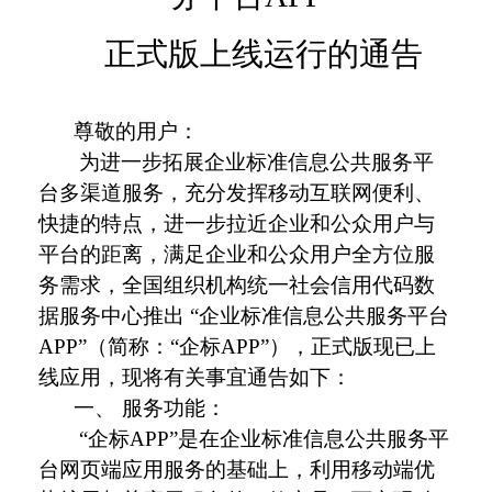
正式版上线运行的通告
尊敬的用户：
为进一步拓展企业标准信息公共服务平
台多渠道服务，充分发挥移动互联网便利、
快捷的特点，进一步拉近企业和公众用户与
平台的距离，满足企业和公众用户全方位服
务需求，全国组织机构统一社会信用代码数
据服务中心推出
“
企业标准信息公共服务平台
APP”
（简称：“企标
APP
”），正式版现已上
线应用，现将有关事宜通告如下：
一、
服务功能：
“企标
APP
”是在企业标准信息公共服务平
台网页端应用服务的基础上，利用移动端优